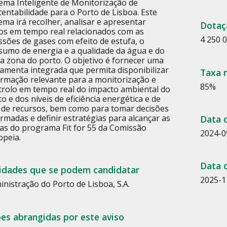
tema Inteligente de Monitorização de
tentabilidade para o Porto de Lisboa. Este
ema irá recolher, analisar e apresentar
Dotaç
os em tempo real relacionados com as
4 250 
ssões de gases com efeito de estufa, o
sumo de energia e a qualidade da água e do
na zona do porto. O objetivo é fornecer uma
ramenta integrada que permita disponibilizar
Taxa 
ormação relevante para a monitorização e
85%
trolo em tempo real do impacto ambiental do
o e dos níveis de eficiência energética e de
 de recursos, bem como para tomar decisões
rmadas e definir estratégias para alcançar as
Data d
as do programa Fit for 55 da Comissão
2024-0
opeia.
Data 
idades que se podem candidatar
2025-1
inistração do Porto de Lisboa, S.A.
es abrangidas por este aviso