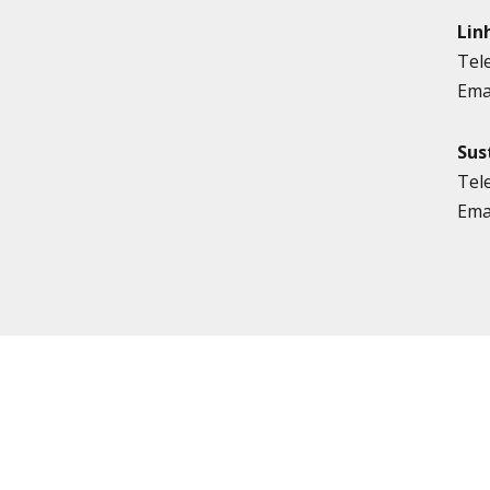
Lin
Tel
Ema
Sus
Tel
Ema