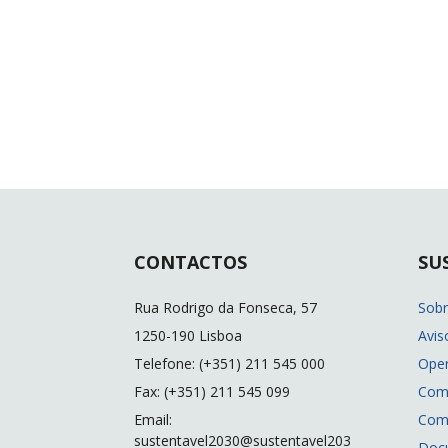
CONTACTOS
SU
Rua Rodrigo da Fonseca, 57
Sob
1250-190 Lisboa
Avis
Telefone: (+351) 211 545 000
Ope
Fax: (+351) 211 545 099
Com
Email:
Com
sustentavel2030@sustentavel203
Doc