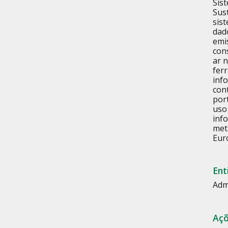
Sis
Sus
sist
dad
emi
con
ar 
fer
inf
con
port
uso
info
met
Eur
Ent
Adm
Açõ