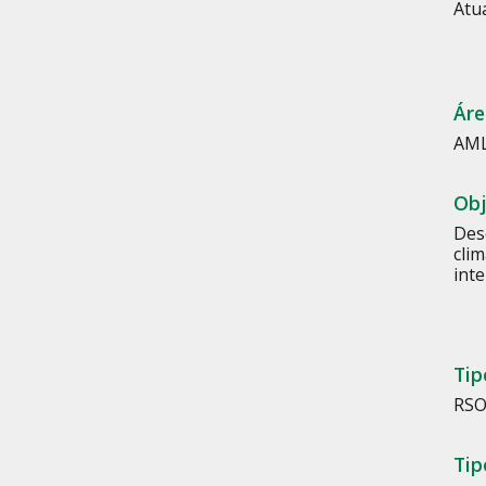
Atu
Áre
AM
Obj
Des
clim
int
Tip
RSO
Tip