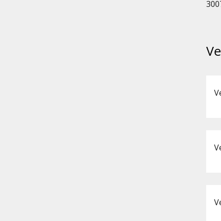
300
Ve
V
V
V