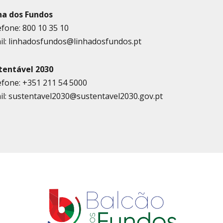
ha dos Fundos
efone: 800 10 35 10
il: linhadosfundos@linhadosfundos.pt
tentável 2030
efone: +351 211 54 5000
il: sustentavel2030@sustentavel2030.gov.pt