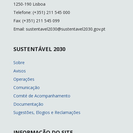
k
k
1250-190 Lisboa
Telefone: (+351) 211 545 000
Fax: (+351) 211 545 099
Email: sustentavel2030@sustentavel2030.gov.pt
SUSTENTÁVEL 2030
Sobre
Avisos
Operações
Comunicação
Comité de Acompanhamento
Documentação
Sugestões, Elogios e Reclamações
INFORMAÇÃO DO SITE