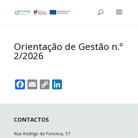
Orientação de Gestão n.º
2/2026
F
E
C
Li
ac
m
o
n
e
ai
p
k
b
l
y
e
CONTACTOS
o
Li
dI
o
n
n
Rua Rodrigo da Fonseca, 57