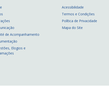
re
Acessibilidade
os
Termos e Condições
rações
Política de Privacidade
unicação
Mapa do Site
ité de Acompanhamento
umentação
stões, Elogios e
lamações