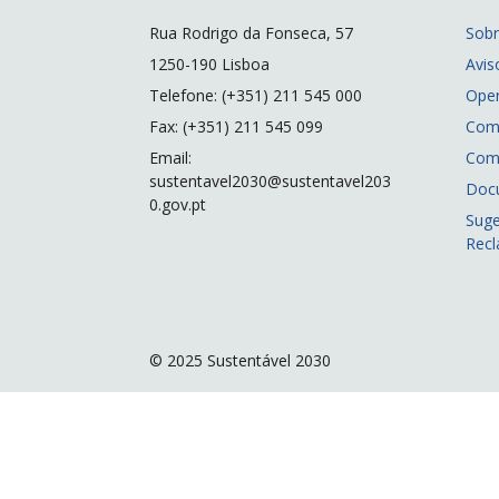
Rua Rodrigo da Fonseca, 57
Sob
1250-190 Lisboa
Avis
Telefone: (+351) 211 545 000
Ope
Fax: (+351) 211 545 099
Com
Email:
Com
sustentavel2030@sustentavel203
Doc
0.gov.pt
Suge
Rec
© 2025 Sustentável 2030