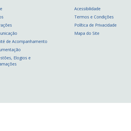
re
Acessibilidade
os
Termos e Condições
rações
Política de Privacidade
unicação
Mapa do Site
ité de Acompanhamento
umentação
stões, Elogios e
lamações