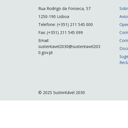
Rua Rodrigo da Fonseca, 57
Sob
1250-190 Lisboa
Avis
Telefone: (+351) 211 545 000
Ope
Fax: (+351) 211 545 099
Com
Email:
Com
sustentavel2030@sustentavel203
Doc
0.gov.pt
Suge
Rec
© 2025 Sustentável 2030