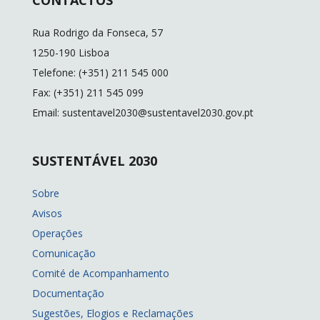
CONTACTOS
o
Li
dI
o
n
n
Rua Rodrigo da Fonseca, 57
k
k
1250-190 Lisboa
Telefone: (+351) 211 545 000
Fax: (+351) 211 545 099
Email: sustentavel2030@sustentavel2030.gov.pt
SUSTENTÁVEL 2030
Sobre
Avisos
Operações
Comunicação
Comité de Acompanhamento
Documentação
Sugestões, Elogios e Reclamações