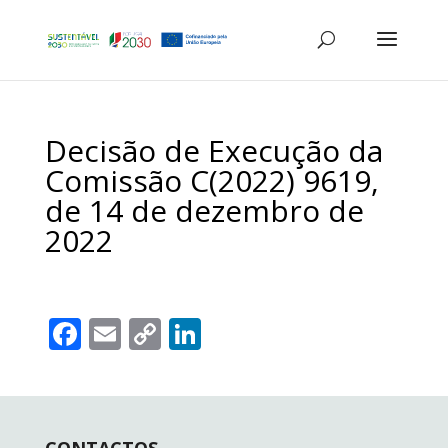
Decisão de Execução da
Comissão C(2022) 9619,
de 14 de dezembro de
2022
F
E
C
Li
ac
m
o
n
e
ai
p
k
b
l
y
e