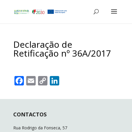
Declaração de
Retificação nº 36A/2017
F
E
C
Li
ac
m
o
n
e
ai
p
k
b
l
y
e
CONTACTOS
o
Li
dI
o
n
n
Rua Rodrigo da Fonseca, 57