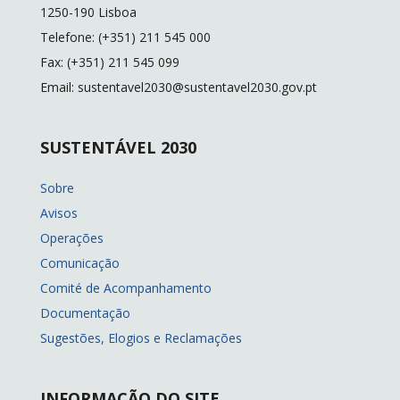
k
k
1250-190 Lisboa
Telefone: (+351) 211 545 000
Fax: (+351) 211 545 099
Email: sustentavel2030@sustentavel2030.gov.pt
SUSTENTÁVEL 2030
Sobre
Avisos
Operações
Comunicação
Comité de Acompanhamento
Documentação
Sugestões, Elogios e Reclamações
INFORMAÇÃO DO SITE