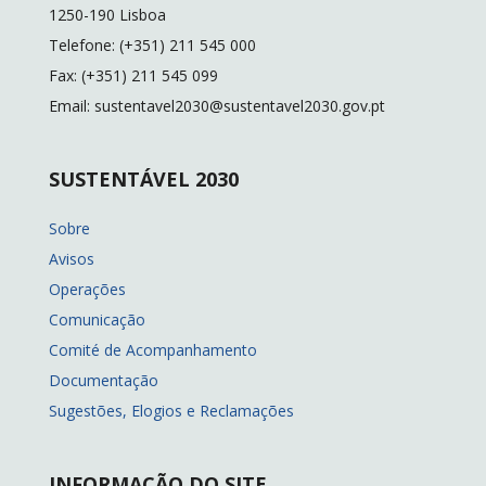
k
k
1250-190 Lisboa
Telefone: (+351) 211 545 000
Fax: (+351) 211 545 099
Email: sustentavel2030@sustentavel2030.gov.pt
SUSTENTÁVEL 2030
Sobre
Avisos
Operações
Comunicação
Comité de Acompanhamento
Documentação
Sugestões, Elogios e Reclamações
INFORMAÇÃO DO SITE