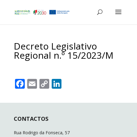
Decreto Legislativo
Regional n.º 15/2023/M
F
E
C
Li
ac
m
o
n
e
ai
p
k
b
l
y
e
CONTACTOS
o
Li
dI
o
n
n
Rua Rodrigo da Fonseca, 57