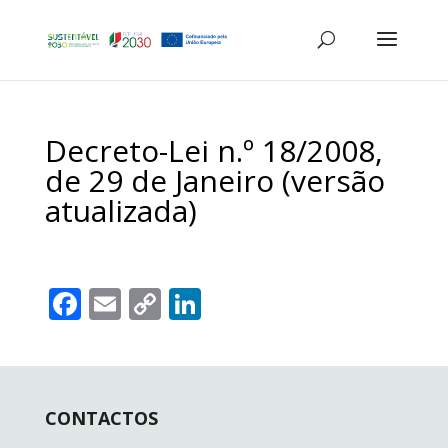
Decreto-Lei n.º 18/2008,
de 29 de Janeiro (versão
atualizada)
F
E
C
Li
ac
m
o
n
e
ai
p
k
b
l
y
e
CONTACTOS
o
Li
dI