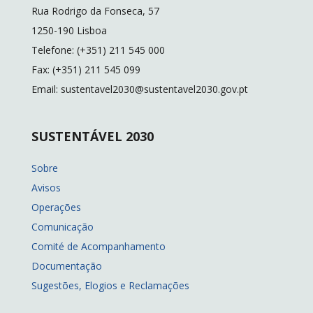
o
n
n
Rua Rodrigo da Fonseca, 57
k
k
1250-190 Lisboa
Telefone: (+351) 211 545 000
Fax: (+351) 211 545 099
Email: sustentavel2030@sustentavel2030.gov.pt
SUSTENTÁVEL 2030
Sobre
Avisos
Operações
Comunicação
Comité de Acompanhamento
Documentação
Sugestões, Elogios e Reclamações