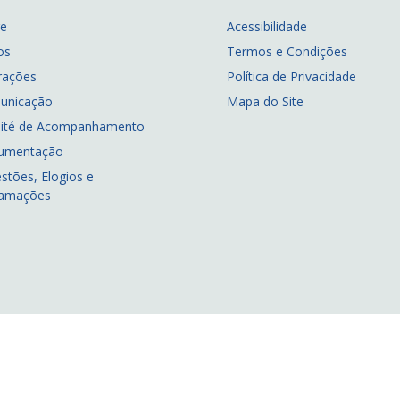
re
Acessibilidade
os
Termos e Condições
rações
Política de Privacidade
unicação
Mapa do Site
ité de Acompanhamento
umentação
stões, Elogios e
lamações