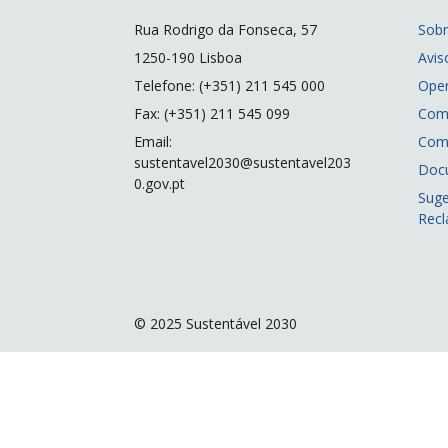
Rua Rodrigo da Fonseca, 57
Sob
1250-190 Lisboa
Avis
Telefone: (+351) 211 545 000
Ope
Fax: (+351) 211 545 099
Com
Email:
Com
sustentavel2030@sustentavel203
Doc
0.gov.pt
Suge
Rec
© 2025 Sustentável 2030