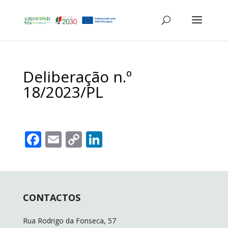
Deliberação n.º
18/2023/PL
F
E
C
Li
ac
m
o
n
e
ai
p
k
b
l
y
e
CONTACTOS
o
Li
dI
o
n
n
Rua Rodrigo da Fonseca, 57