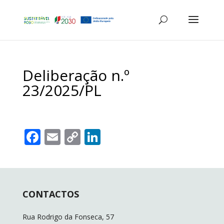
Deliberação n.º
23/2025/PL
F
E
C
Li
ac
m
o
n
e
ai
p
k
b
l
y
e
CONTACTOS
o
Li
dI
o
n
n
Rua Rodrigo da Fonseca, 57