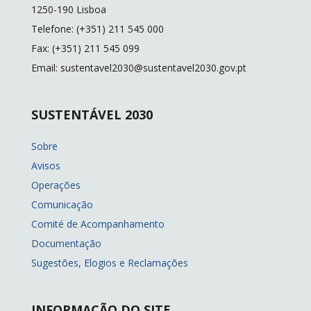
k
k
1250-190 Lisboa
Telefone: (+351) 211 545 000
Fax: (+351) 211 545 099
Email: sustentavel2030@sustentavel2030.gov.pt
SUSTENTÁVEL 2030
Sobre
Avisos
Operações
Comunicação
Comité de Acompanhamento
Documentação
Sugestões, Elogios e Reclamações
INFORMAÇÃO DO SITE