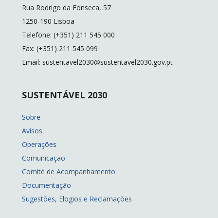
o
n
n
Rua Rodrigo da Fonseca, 57
k
k
1250-190 Lisboa
Telefone: (+351) 211 545 000
Fax: (+351) 211 545 099
Email: sustentavel2030@sustentavel2030.gov.pt
SUSTENTÁVEL 2030
Sobre
Avisos
Operações
Comunicação
Comité de Acompanhamento
Documentação
Sugestões, Elogios e Reclamações