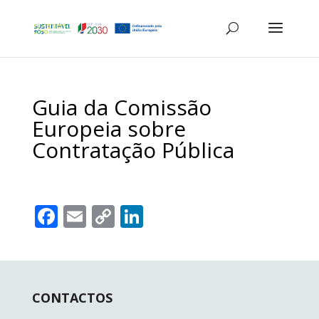
Guia da Comissão
Europeia sobre
Contratação Pública
F
E
C
Li
ac
m
o
n
e
ai
p
k
b
l
y
e
CONTACTOS
o
Li
dI