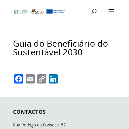
Guia do Beneficiário do
Sustentável 2030
F
E
C
Li
ac
m
o
n
e
ai
p
k
b
l
y
e
CONTACTOS
o
Li
dI
o
n
n
Rua Rodrigo da Fonseca, 57