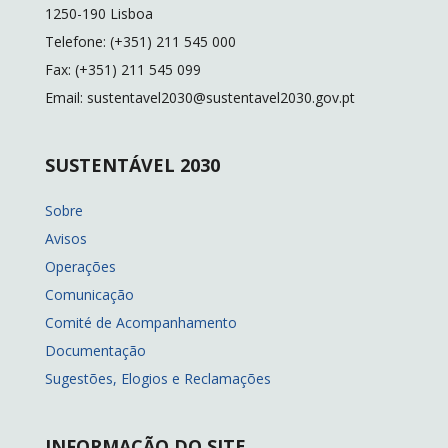
k
k
1250-190 Lisboa
Telefone: (+351) 211 545 000
Fax: (+351) 211 545 099
Email: sustentavel2030@sustentavel2030.gov.pt
SUSTENTÁVEL 2030
Sobre
Avisos
Operações
Comunicação
Comité de Acompanhamento
Documentação
Sugestões, Elogios e Reclamações
INFORMAÇÃO DO SITE