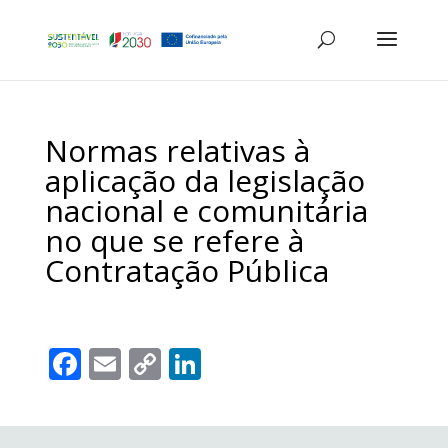
Normas relativas à
aplicação da legislação
nacional e comunitária
no que se refere à
Contratação Pública
F
E
C
Li
ac
m
o
n
e
ai
p
k