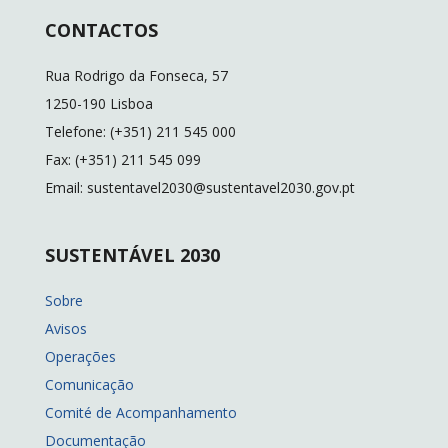
b
l
y
e
CONTACTOS
o
Li
dI
o
n
n
Rua Rodrigo da Fonseca, 57
k
k
1250-190 Lisboa
Telefone: (+351) 211 545 000
Fax: (+351) 211 545 099
Email: sustentavel2030@sustentavel2030.gov.pt
SUSTENTÁVEL 2030
Sobre
Avisos
Operações
Comunicação
Comité de Acompanhamento
Documentação