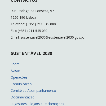
CONTACTOS
o
Li
dI
o
n
n
Rua Rodrigo da Fonseca, 57
k
k
1250-190 Lisboa
Telefone: (+351) 211 545 000
Fax: (+351) 211 545 099
Email: sustentavel2030@sustentavel2030.gov.pt
SUSTENTÁVEL 2030
Sobre
Avisos
Operações
Comunicação
Comité de Acompanhamento
Documentação
Sugestões, Elogios e Reclamações