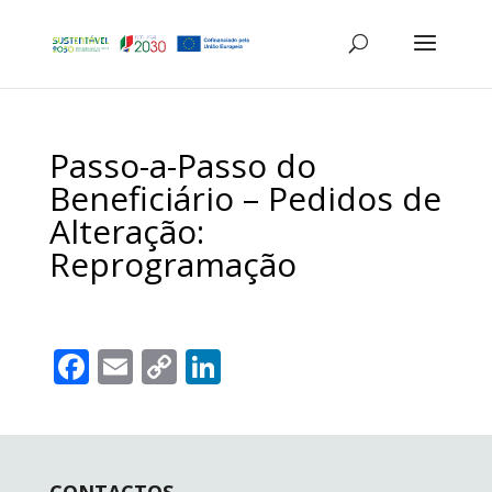
Passo-a-Passo do
Beneficiário – Pedidos de
Alteração:
Reprogramação
F
E
C
Li
ac
m
o
n
e
ai
p
k
b
l
y
e