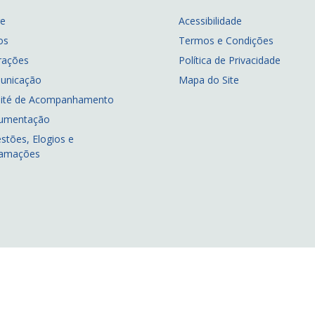
re
Acessibilidade
os
Termos e Condições
rações
Política de Privacidade
unicação
Mapa do Site
ité de Acompanhamento
umentação
stões, Elogios e
lamações