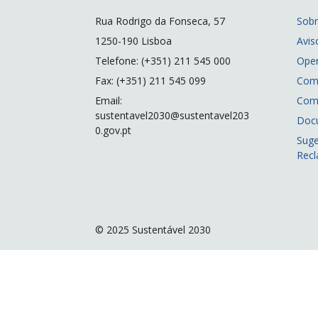
Rua Rodrigo da Fonseca, 57
Sob
1250-190 Lisboa
Avis
Telefone: (+351) 211 545 000
Ope
Fax: (+351) 211 545 099
Com
Email:
Com
sustentavel2030@sustentavel203
Doc
0.gov.pt
Suge
Rec
© 2025 Sustentável 2030