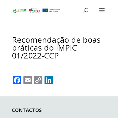
Recomendação de boas
práticas do IMPIC
01/2022-CCP
F
E
C
Li
ac
m
o
n
e
ai
p
k
b
l
y
e
CONTACTOS
o
Li
dI