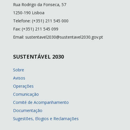
o
n
n
Rua Rodrigo da Fonseca, 57
k
k
1250-190 Lisboa
Telefone: (+351) 211 545 000
Fax: (+351) 211 545 099
Email: sustentavel2030@sustentavel2030.gov.pt
SUSTENTÁVEL 2030
Sobre
Avisos
Operações
Comunicação
Comité de Acompanhamento
Documentação
Sugestões, Elogios e Reclamações