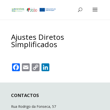
Ajustes Diretos
Simplificados
F
E
C
Li
ac
m
o
n
e
ai
p
k
b
l
y
e
CONTACTOS
o
Li
dI
o
n
n
Rua Rodrigo da Fonseca, 57