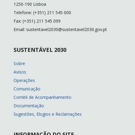
k
k
1250-190 Lisboa
Telefone: (+351) 211 545 000
Fax: (+351) 211 545 099
Email: sustentavel2030@sustentavel2030.gov.pt
SUSTENTÁVEL 2030
Sobre
Avisos
Operações
Comunicação
Comité de Acompanhamento
Documentação
Sugestões, Elogios e Reclamações
INFORMAÇÃO DO SITE