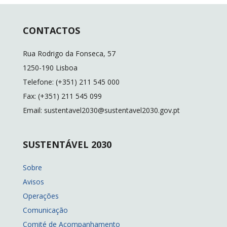
e
ai
p
k
b
l
y
e
CONTACTOS
o
Li
dI
o
n
n
Rua Rodrigo da Fonseca, 57
k
k
1250-190 Lisboa
Telefone: (+351) 211 545 000
Fax: (+351) 211 545 099
Email: sustentavel2030@sustentavel2030.gov.pt
SUSTENTÁVEL 2030
Sobre
Avisos
Operações
Comunicação
Comité de Acompanhamento