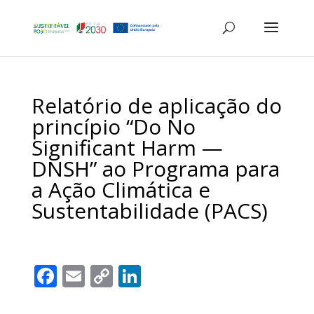
Relatório de aplicação do
princípio “Do No
Significant Harm —
DNSH” ao Programa para
a Ação Climática e
Sustentabilidade (PACS)
F
E
C
Li
ac
m
o
n