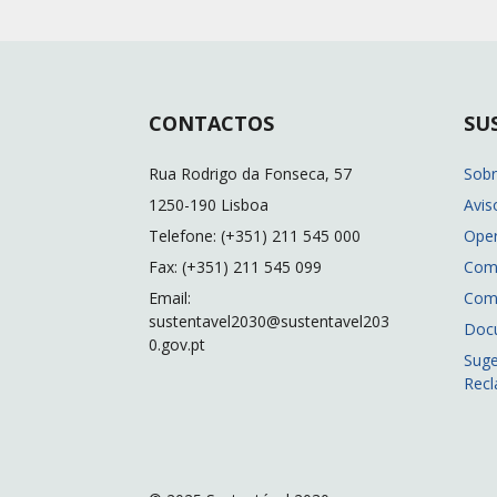
CONTACTOS
SU
Rua Rodrigo da Fonseca, 57
Sob
1250-190 Lisboa
Avis
Telefone: (+351) 211 545 000
Ope
Fax: (+351) 211 545 099
Com
Email:
Com
sustentavel2030@sustentavel203
Doc
0.gov.pt
Suge
Rec