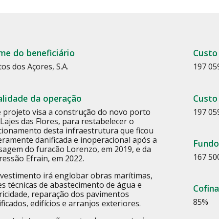
e do beneficiário
Custo
os dos Açores, S.A.
197 05
alidade da operação
Custo 
e projeto visa a construção do novo porto
197 05
Lajes das Flores, para restabelecer o
cionamento desta infraestrutura que ficou
eramente danificada e inoperacional após a
Fundo
sagem do furacão Lorenzo, em 2019, e da
167 50
ressão Efrain, em 2022.
nvestimento irá englobar obras marítimas,
es técnicas de abastecimento de água e
Cofin
tricidade, reparação dos pavimentos
85
%
ficados, edifícios e arranjos exteriores.