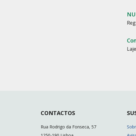
NUT
Reg
Con
Laje
CONTACTOS
SU
Rua Rodrigo da Fonseca, 57
Sob
1250-190 Lisboa
Avis