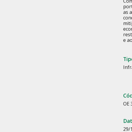
Com
por
as 
con
mit
eco
res
e a
Tip
Inf
Cód
OE 
Dat
29/