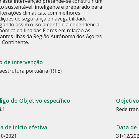
 esta intervenção pretende-se construir um
to sustentável, inteligente e preparado para
alterações climáticas, com melhores
dições de segurança e navegabilidade,
igando assim o isolamento e a dependência
nómica da Ilha das Flores em relação às
tantes ilhas da Região Autónoma dos Açores
o Continente.
o de intervenção
raestrutura portuária (RTE)
igo do Objetivo específico
Objetivo
3.1
Rede tran
a de início efetiva
Data de 
10/2021
31/12/20