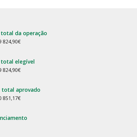
 total da operação
9 824,90
€
total elegível
9 824,90
€
 total aprovado
0 851,17
€
anciamento