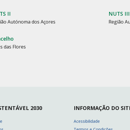
S II
NUTS III
ião Autónoma dos Açores
Região A
celho
s das Flores
STENTÁVEL 2030
INFORMAÇÃO DO SIT
re
Acessibilidade
os
Termos e Condições