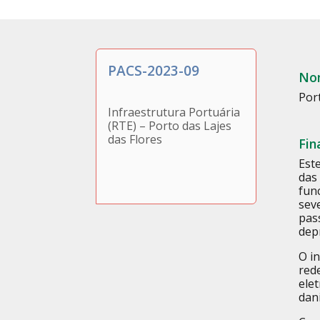
PACS-2023-09
Nom
Port
Infraestrutura Portuária
(RTE) – Porto das Lajes
das Flores
Fin
Est
das 
fun
sev
pas
dep
O i
red
ele
dani