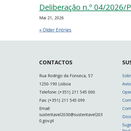
Deliberação n.º 04/2026/
Mai 21, 2026
« Older Entries
CONTACTOS
SU
Rua Rodrigo da Fonseca, 57
Sob
1250-190 Lisboa
Avis
Telefone: (+351) 211 545 000
Ope
Fax: (+351) 211 545 099
Com
Email:
Com
sustentavel2030@sustentavel203
Doc
0.gov.pt
Suge
Rec