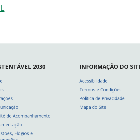
PL
STENTÁVEL 2030
INFORMAÇÃO DO SIT
re
Acessibilidade
os
Termos e Condições
rações
Política de Privacidade
unicação
Mapa do Site
ité de Acompanhamento
umentação
stões, Elogios e
lamações