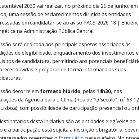
ustentável 2030 vai realizar, no próximo dia 25 de junho, em
boa, uma sessão de esclarecimentos dirigida às entidades
eressadas em candidatar-se ao aviso PACS-2026-18 | Eficiênc
rgética na Administração Pública Central.
essão será dedicada aos principais aspetos associados às
dições de elegibilidade, enquadramento dos investimentos e
isitos de candidatura, permitindo aos potenciais beneficiár
larecer dúvidas e preparar de forma informada as suas
didaturas.
essão decorre em
formato híbrido
, pelas
14h30,
nas
alações da Agência para o Clima (Rua de “O Século”, n.º 63 1
Lisboa), com possibilidade de participação presencial ou onl
estinatários desta iniciativa são as entidades elegíveis* ao
o e a participação está sujeita a inscrição obrigatória, deve
interessados preencher o
formulário
para o efeito. No proc