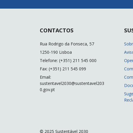
CONTACTOS
SU
Rua Rodrigo da Fonseca, 57
Sob
1250-190 Lisboa
Avis
Telefone: (+351) 211 545 000
Ope
Fax: (+351) 211 545 099
Com
Email:
Com
sustentavel2030@sustentavel203
Doc
0.gov.pt
Suge
Rec
© 2025 Sustentável 2030