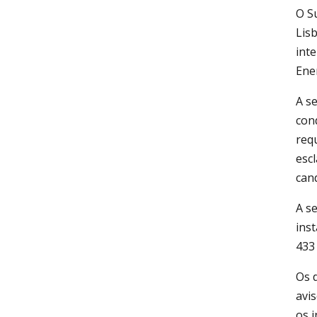
O S
Lis
int
Ene
A s
con
requ
esc
can
A s
inst
433 
Os d
avis
os 