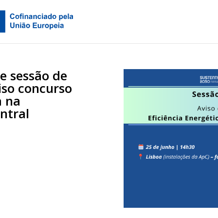
e sessão de
iso concurso
a na
ntral