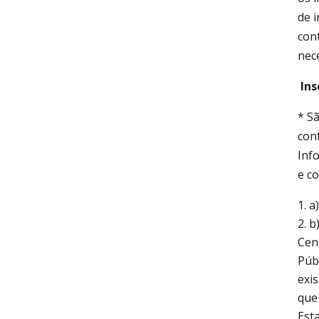
de 
con
nec
Ins
* S
con
Inf
e co
a
b
Cen
Públ
exis
que
Est