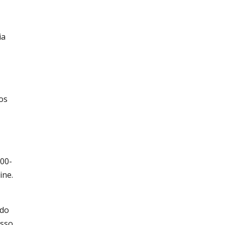
ia
ios
200-
ine.
ndo
esso