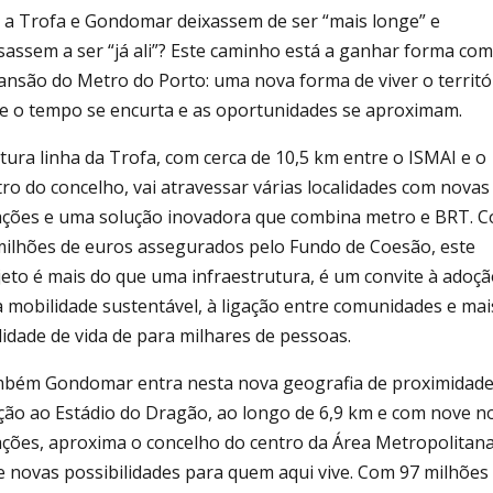
e a Trofa e Gondomar deixassem de ser “mais longe” e
sassem a ser “já ali”? Este caminho está a ganhar forma com
ansão do Metro do Porto: uma nova forma de viver o territó
e o tempo se encurta e as oportunidades se aproximam.
tura linha da Trofa, com cerca de 10,5 km entre o ISMAI e o
tro do concelho, vai atravessar várias localidades com novas
ações e uma solução inovadora que combina metro e BRT. 
milhões de euros assegurados pelo Fundo de Coesão, este
jeto é mais do que uma infraestrutura, é um convite à adoçã
 mobilidade sustentável, à ligação entre comunidades e mai
lidade de vida de para milhares de pessoas.
bém Gondomar entra nesta nova geografia de proximidade
ação ao Estádio do Dragão, ao longo de 6,9 km e com nove n
ações, aproxima o concelho do centro da Área Metropolitana
e novas possibilidades para quem aqui vive. Com 97 milhões