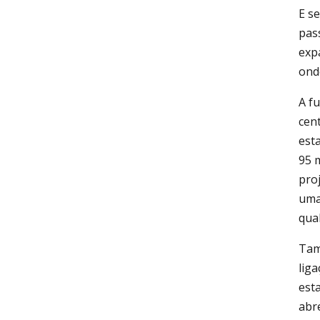
E s
pas
exp
ond
A fu
cen
est
95 
pro
uma
qua
Tam
lig
est
abr