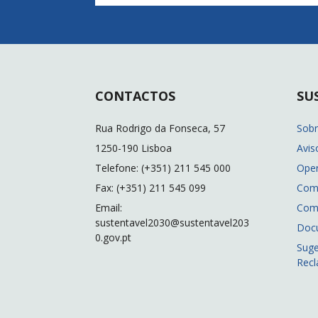
CONTACTOS
SU
Rua Rodrigo da Fonseca, 57
Sob
1250-190 Lisboa
Avis
Telefone: (+351) 211 545 000
Ope
Fax: (+351) 211 545 099
Com
Email:
Com
sustentavel2030@sustentavel203
Doc
0.gov.pt
Suge
Rec