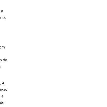
 a
rio,
Com
o de
s
. A
ovas
 e
 de