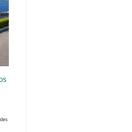
os
edes