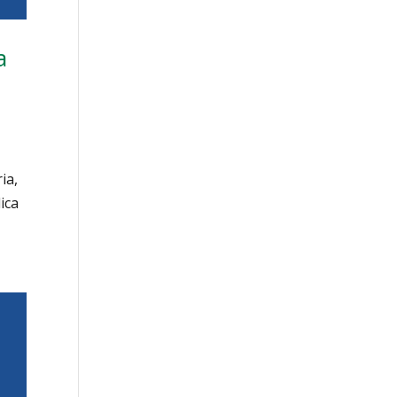
a
ia,
ica