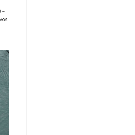
3 –
ovos