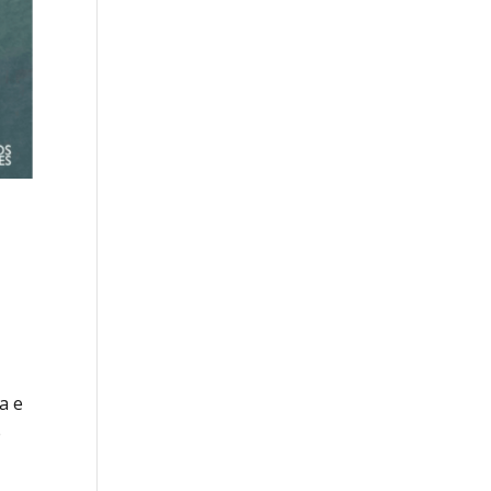
a e
e