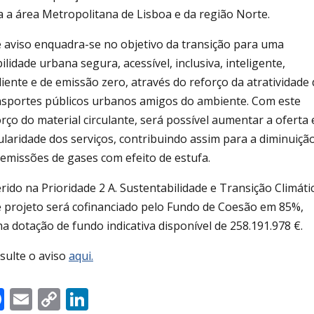
a a área Metropolitana de Lisboa e da região Norte.
e aviso enquadra-se no objetivo da transição para uma
lidade urbana segura, acessível, inclusiva, inteligente,
liente e de emissão zero, através do reforço da atratividade
nsportes públicos urbanos amigos do ambiente. Com este
rço do material circulante, será possível aumentar a oferta 
ularidade dos serviços, contribuindo assim para a diminuiçã
 emissões de gases com efeito de estufa.
rido na Prioridade 2 A. Sustentabilidade e Transição Climáti
e projeto será cofinanciado pelo Fundo de Coesão em 85%,
a dotação de fundo indicativa disponível de 258.191.978 €.
sulte o aviso
aqui.
Facebook
Email
Copy
LinkedIn