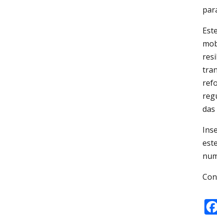
par
Est
mobi
resi
tra
refo
reg
das
Inse
est
num
Con