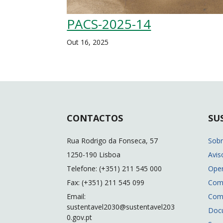
PACS-2025-14
Out 16, 2025
CONTACTOS
SU
Rua Rodrigo da Fonseca, 57
Sob
1250-190 Lisboa
Avis
Telefone: (+351) 211 545 000
Ope
Fax: (+351) 211 545 099
Com
Email:
Com
sustentavel2030@sustentavel203
Doc
0.gov.pt